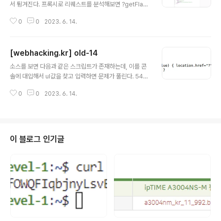
서 튕겨진다. 프록시로 리퀘스트를 분석해보면 ?getFlag
에 접속하면 플래그를 주는 것 같다. 접속해보자. 문제가 바
0
0
2023. 6. 14.
로 풀리게 된다.
[webhacking.kr] old-14
글 내용
소스를 보면 다음과 같은 스크립트가 존재하는데, 이를 콘
솔에 대입해서 ul값을 찾고 입력하면 문제가 풀린다. 540
을 대입시 풀리게 된다.
0
0
2023. 6. 14.
이 블로그 인기글