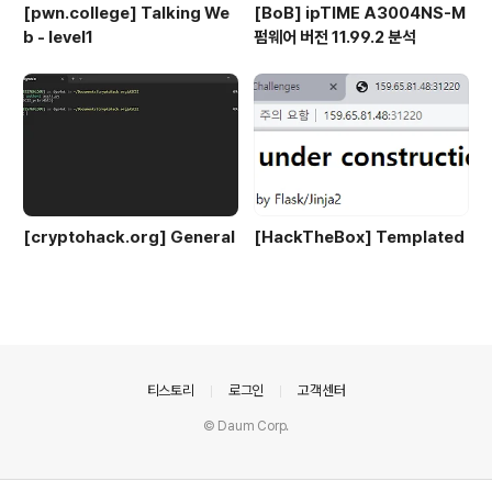
[pwn.college] Talking We
[BoB] ipTIME A3004NS-M
b - level1
펌웨어 버전 11.99.2 분석
[cryptohack.org] General
[HackTheBox] Templated
의안내
티스토리
로그인
고객센터
© Daum Corp.