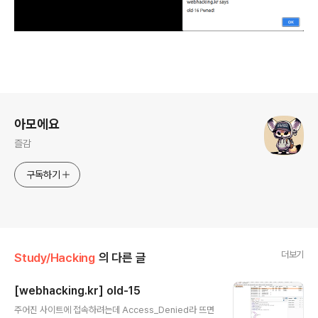
로그 정보
아모에요
즐감
구독하기
더보기
Study/Hacking
의 다른 글
[webhacking.kr] old-15
글 내용
주어진 사이트에 접속하려는데 Access_Denied라 뜨면