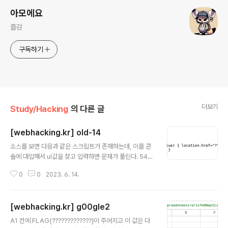
아모에요
즐감
구독하기
더보기
Study/Hacking
의 다른 글
[webhacking.kr] old-14
글 내용
소스를 보면 다음과 같은 스크립트가 존재하는데, 이를 콘
솔에 대입해서 ul값을 찾고 입력하면 문제가 풀린다. 540
을 대입시 풀리게 된다.
0
0
2023. 6. 14.
[webhacking.kr] g00gle2
글 내용
A1 칸에 FLAG{?????????????}이 주어지고 이 값은 다