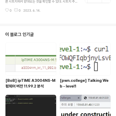
른 시트지에서 받아오는 것을 확인할 수 있다. 시트지 주소
로 접속해보면 접속이 되지 않는다. 그러나 페이지를 불러
0
0
2023. 6. 14.
오는 와중에 평문으로 데이터를 받아왔을 것을 예상해서
시트지 링크를 개발자 도구의 Network 탭에서 검색해보
았다. 확인해보면 플래그가 나와있다.
이 블로그 인기글
[BoB] ipTIME A3004NS-M
[pwn.college] Talking We
펌웨어 버전 11.99.2 분석
b - level1