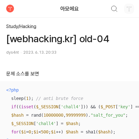
검색하기
아모에요
티스토리
Study/Hacking
[webhacking.kr] old-04
dys4nt
2023. 6. 13. 20:33
문제 소스를 보면
<?php
  sleep(
1
); 
// anti brute force
if
((
isset
(
$_SESSION
[
'chall4'
])) && (
$_POST
[
'key'
] =
$hash
 = rand(
10000000
,
99999999
).
"salt_for_you"
;

$_SESSION
[
'chall4'
] = 
$hash
;

for
(
$i
=
0
;
$i
<
500
;
$i
++) 
$hash
 = sha1(
$hash