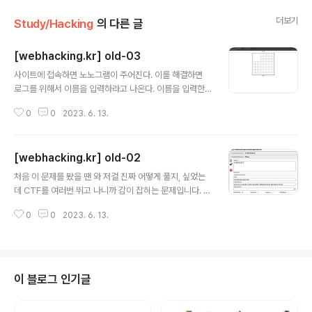
더보기
Study/Hacking
의 다른 글
[webhacking.kr] old-03
글 내용
사이트에 접속하면 노노그램이 주어진다. 이를 해결하면
로그를 위해서 이름을 입력하라고 나온다. 이름을 입력한
뒤 submit를 누르면 POST 요청이 보내지는데, answer
0
0
2023. 6. 13.
=1010100000011100101011111과 id=이름 형태의
데이터가 전달된다. id에는 어떤 데이터를 입력해도 취약
점이 보이지 않지만, answer에 '1'+'1'과 같은 데이터를
[webhacking.kr] old-02
넣으면 query error라고 표시된다. 가장 기본적인 SQLi
글 내용
구문을 넣으면 문제가 풀린다.
처음 이 문제를 봤을 땐 와 저걸 진짜 어떻게 풀지, 싶었는
데 CTF를 여러번 뛰고 나니까 감이 잡히는 문제입니다. 페
이지 소스를 보면 와 같이 쓸데없는 주석이 있습니다. 쿠키
0
0
2023. 6. 13.
도 확인해보면 time이라는 값이 있네요. time의 값을 변
경해봅시다. true로 변경하면 2070-01-01 09:00:01으
로 바뀌고 false로 변경하면 2070-01-01 09:00:00으
로 변경됩니다. admin.php에 접근하면 엉덩이를 차버린
다 했으니 SQL 구문을 사용할 확률이 높겠네요. 직접적으
이 블로그 인기글
로 SQL 결과값을 알 순 없고 true, false 값이나 숫자 값
만 알 수 있으므로 Blind SQL Injection 공격을 시도해봅