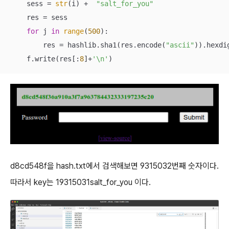
    sess = 
str
(i) +  
"salt_for_you"
    res = sess

for
 j 
in
range
(
500
):

        res = hashlib.sha1(res.encode(
"ascii"
)).hexdig
    f.write(res[:
8
]+
'\n'
)
d8cd548f을 hash.txt에서 검색해보면 9315032번째 숫자이다.
따라서 key는 19315031salt_for_you 이다.