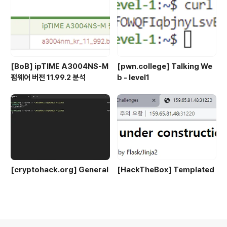
시다. 먼저 테이블 개수를 구하려면 (select count(*) fro
m inform..
[BoB] ipTIME A3004NS-M
[pwn.college] Talking We
펌웨어 버전 11.99.2 분석
b - level1
[cryptohack.org] General
[HackTheBox] Templated